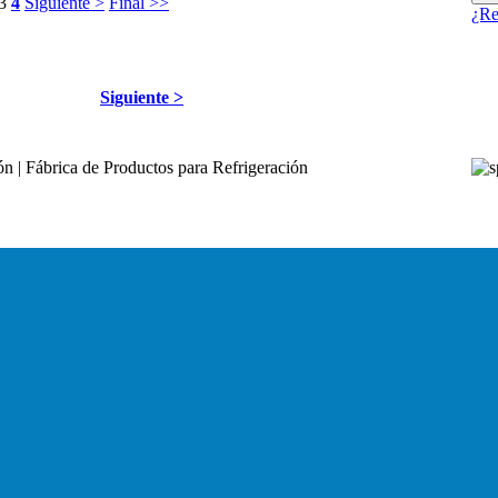
3
4
Siguiente >
Final >>
¿Re
Siguiente >
 | Fábrica de Productos para Refrigeración