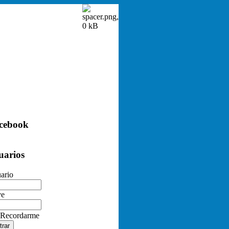
cebook
uarios
ario
ve
Recordarme