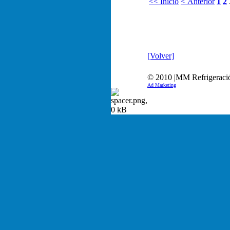
<< Inicio
< Anterior
1
2
[Volver]
© 2010 |MM Refrigeración
Ad Marketing