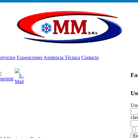
ervicios
Exposiciones
Asistencia Técnica
Contacto
Fa
Us
Usu
cla