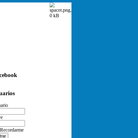
cebook
uarios
ario
ve
Recordarme