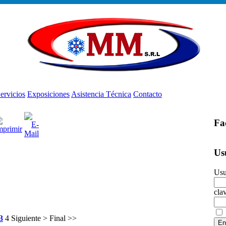
ervicios
Exposiciones
Asistencia Técnica
Contacto
Fa
Us
Usu
cla
3
4
Siguiente >
Final >>