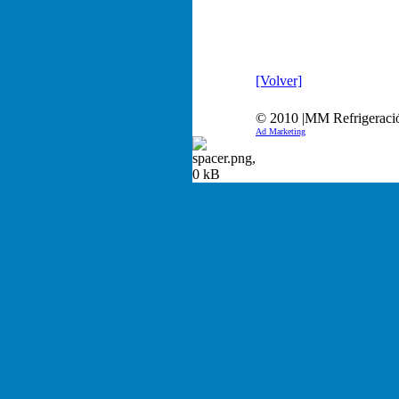
[Volver]
© 2010 |MM Refrigeración
Ad Marketing