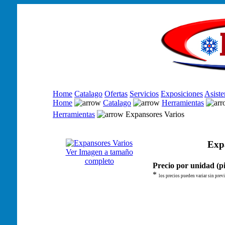
Home
Catalago
Ofertas
Servicios
Exposiciones
Asiste
Home
Catalago
Herramientas
Herramientas
Expansores Varios
Exp
Ver Imagen a tamaño
completo
Precio por unidad (pi
*
los precios pueden variar sin previ